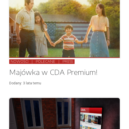
NOWOŚCI
|
POLECANE
|
PRESS
Majówka w CDA Premium!
Dodany:
3 lata
temu