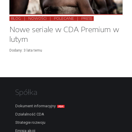
BLOG
|
NOWOŚCI
|
POLECANE
|
PRESS
Nowe seriale w CDA Premium w
lutym
Dodany:
3 lata
temu
Spółka
Dokument informacyjny
Działalność CDA
Strategie rozwoju
Emisja akcji