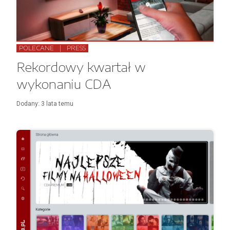
POLECANE
|
PRESS
Rekordowy kwartał w
wykonaniu CDA
Dodany:
3 lata
temu