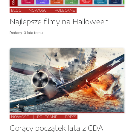
BLOG
|
NOWOŚCI
|
POLECANE
Najlepsze filmy na Halloween
Dodany:
3 lata
temu
NOWOŚCI
|
POLECANE
|
PRESS
Gorący początek lata z CDA