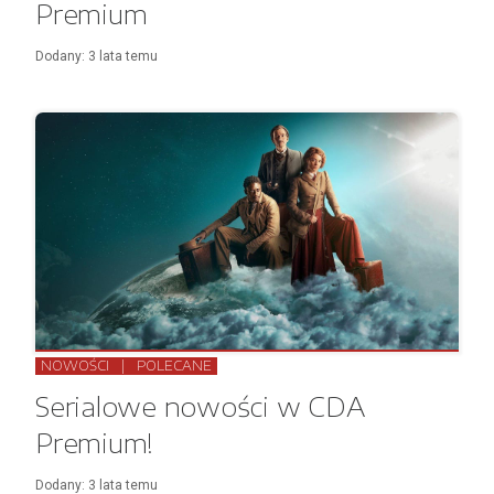
Premium
Dodany:
3 lata
temu
NOWOŚCI
|
POLECANE
Serialowe nowości w CDA
Premium!
Dodany:
3 lata
temu