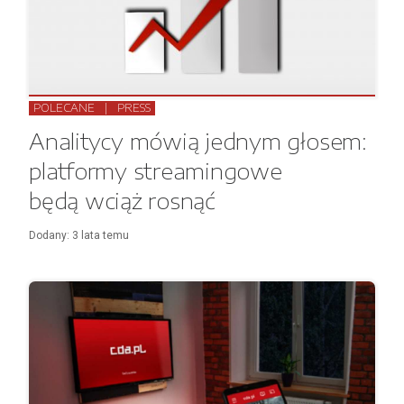
POLECANE
|
PRESS
Analitycy mówią jednym głosem:
platformy streamingowe
będą wciąż rosnąć
Dodany:
3 lata
temu