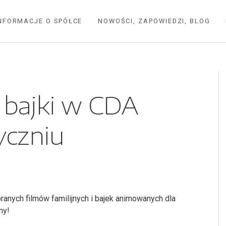
NFORMACJE O SPÓŁCE
NOWOŚCI, ZAPOWIEDZI, BLOG
i bajki w CDA
yczniu
nych filmów familijnych i bajek animowanych dla
my!