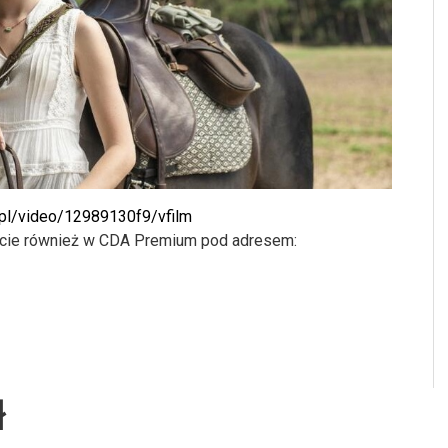
.pl/video/12989130f9/vfilm
iecie również w CDA Premium pod adresem:
ł