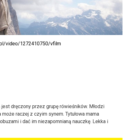
.pl/video/1272410750/vfilm
yn jest dręczony przez grupę rówieśników. Młodzi
, a może raczej z czyim synem. Tytułowa mama
łobuzami i dać im niezapomnianą nauczkę. Lekka i