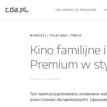
Skip
to
INFORMACJE PRASOWE
I
content
NOWOŚCI
|
POLECANE
|
PRESS
Kino familijne 
Premium w st
DODANY:
4 LATA
TEMU
Tym razem przygotowaliśmy zestawienie wybra
dzieci (również dla najmłodszych!). Zaprasza