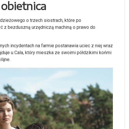
 obietnica
odzieżowego o trzech siostrach, które po
zyć z bezduszną urzędniczą machiną o prawo do
cznych incydentach na farmie postanawia uciec z niej wraz
duje u Cala, który mieszka ze swoimi półdzikimi końmi
lijne.