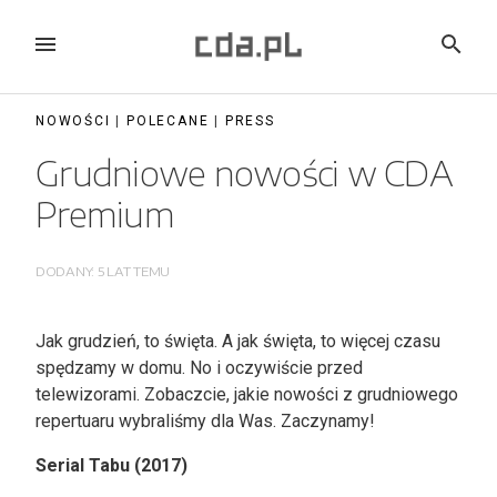
Skip
to
MENU
SEARC
content
NOWOŚCI
|
POLECANE
|
PRESS
Grudniowe nowości w CDA
Premium
DODANY:
5 LAT
TEMU
Jak grudzień, to święta. A jak święta, to więcej czasu
spędzamy w domu. No i oczywiście przed
telewizorami. Zobaczcie, jakie nowości z grudniowego
repertuaru wybraliśmy dla Was. Zaczynamy!
Serial Tabu (2017)