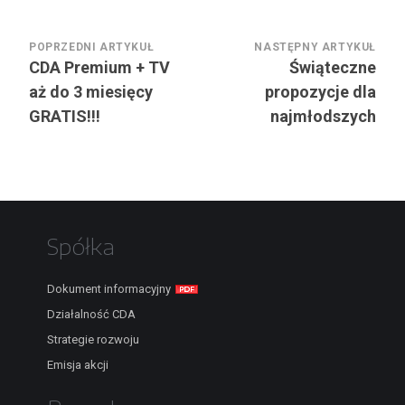
Nawigacja
POPRZEDNI ARTYKUŁ
NASTĘPNY ARTYKUŁ
CDA Premium + TV
Świąteczne
wpisu
aż do 3 miesięcy
propozycje dla
GRATIS!!!
najmłodszych
Spółka
Dokument informacyjny
Działalność CDA
Strategie rozwoju
Emisja akcji