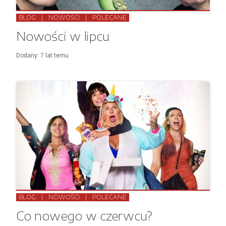
BLOG
|
NOWOŚCI
|
POLECANE
Nowości w lipcu
Dodany:
7 lat
temu
BLOG
|
NOWOŚCI
|
POLECANE
Co nowego w czerwcu?