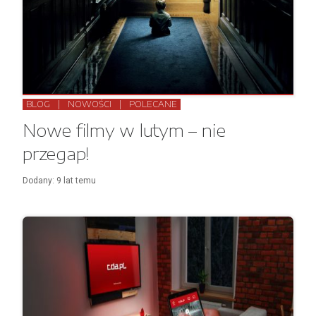
BLOG
|
NOWOŚCI
|
POLECANE
Nowe filmy w lutym – nie
przegap!
Dodany:
9 lat
temu