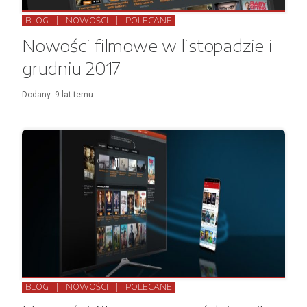
BLOG
|
NOWOŚCI
|
POLECANE
Nowości filmowe w listopadzie i
grudniu 2017
Dodany:
9 lat
temu
BLOG
|
NOWOŚCI
|
POLECANE