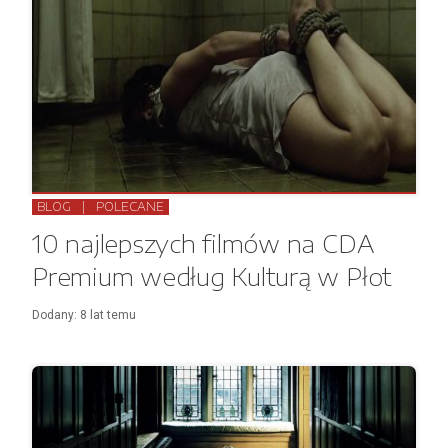
BLOG
|
POLECANE
10 najlepszych filmów na CDA
Premium według Kulturą w Płot
Dodany:
8 lat
temu